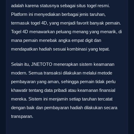
adalah karena statusnya sebagai situs togel resmi.
Platform ini menyediakan berbagai jenis taruhan,
termasuk togel 4D, yang menjadi favorit banyak pemain.
Togel 4D menawarkan peluang menang yang menarik, di
mana pemain menebak angka empat digit dan
mendapatkan hadiah sesuai kombinasi yang tepat.
Selain itu, JNETOTO menerapkan sistem keamanan
modern. Semua transaksi dilakukan melalui metode
pembayaran yang aman, sehingga pemain tidak perlu
khawatir tentang data pribadi atau keamanan finansial
mereka. Sistem ini menjamin setiap taruhan tercatat
dengan baik dan pembayaran hadiah dilakukan secara
transparan.