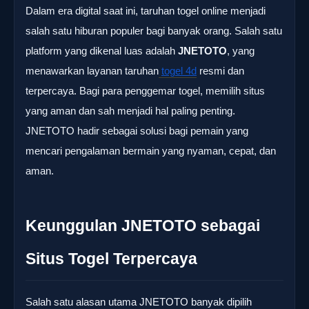
Dalam era digital saat ini, taruhan togel online menjadi
salah satu hiburan populer bagi banyak orang. Salah satu
platform yang dikenal luas adalah
JNETOTO
, yang
menawarkan layanan taruhan
togel 4d
resmi dan
terpercaya. Bagi para penggemar togel, memilih situs
yang aman dan sah menjadi hal paling penting.
JNETOTO hadir sebagai solusi bagi pemain yang
mencari pengalaman bermain yang nyaman, cepat, dan
aman.
Keunggulan JNETOTO sebagai
Situs Togel Terpercaya
Salah satu alasan utama JNETOTO banyak dipilih