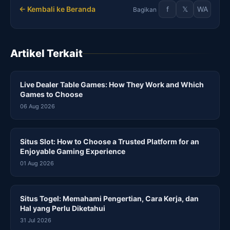
← Kembali ke Beranda
f
𝕏
WA
Bagikan
Artikel Terkait
Live Dealer Table Games: How They Work and Which
Games to Choose
06 Aug 2026
Situs Slot: How to Choose a Trusted Platform for an
Enjoyable Gaming Experience
01 Aug 2026
Situs Togel: Memahami Pengertian, Cara Kerja, dan
Hal yang Perlu Diketahui
31 Jul 2026