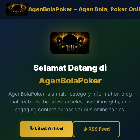
AgenBolaPoker – Agen Bola, Poker Onli
Selamat Datang di
AgenBolaPoker
AgenBolaPoker is a multi-category information blog
that features the latest articles, useful insights, and
engaging content across various online topics.
🎯 Lihat Artikel
📡 RSS Feed