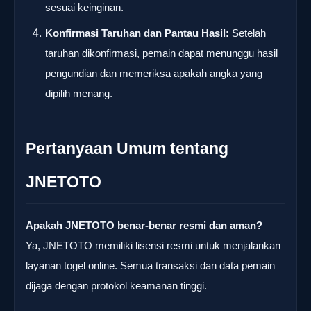
sesuai keinginan.
Konfirmasi Taruhan dan Pantau Hasil:
Setelah
taruhan dikonfirmasi, pemain dapat menunggu hasil
pengundian dan memeriksa apakah angka yang
dipilih menang.
Pertanyaan Umum tentang
JNETOTO
Apakah JNETOTO benar-benar resmi dan aman?
Ya, JNETOTO memiliki lisensi resmi untuk menjalankan
layanan togel online. Semua transaksi dan data pemain
dijaga dengan protokol keamanan tinggi.