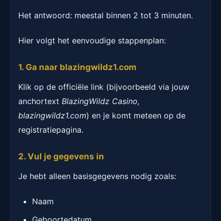
Het antwoord: meestal binnen 2 tot 3 minuten.
Hier volgt het eenvoudige stappenplan:
1. Ga naar blazingwildz1.com
Klik op de officiële link (bijvoorbeeld via jouw
anchortext
BlazingWildz Casino,
blazingwildz1.com
) en je komt meteen op de
registratiepagina.
2. Vul je gegevens in
Je hebt alleen basisgegevens nodig zoals:
Naam
Geboortedatum