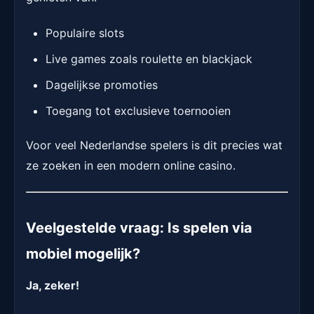
Populaire slots
Live games zoals roulette en blackjack
Dagelijkse promoties
Toegang tot exclusieve toernooien
Voor veel Nederlandse spelers is dit precies wat
ze zoeken in een modern online casino.
Veelgestelde vraag: Is spelen via
mobiel mogelijk?
Ja, zeker!