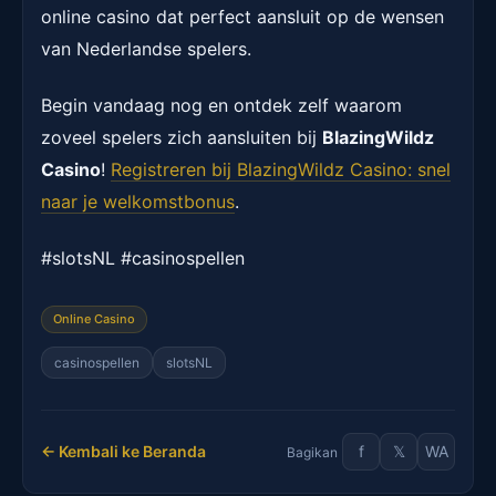
online casino dat perfect aansluit op de wensen
van Nederlandse spelers.
Begin vandaag nog en ontdek zelf waarom
zoveel spelers zich aansluiten bij
BlazingWildz
Casino
!
Registreren bij BlazingWildz Casino: snel
naar je welkomstbonus
.
#slotsNL #casinospellen
Online Casino
casinospellen
slotsNL
← Kembali ke Beranda
f
𝕏
WA
Bagikan