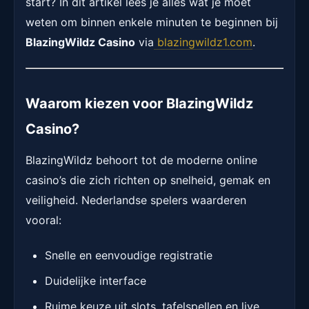
start? In dit artikel lees je alles wat je moet
weten om binnen enkele minuten te beginnen bij
BlazingWildz Casino
via
blazingwildz1.com
.
Waarom kiezen voor BlazingWildz
Casino?
BlazingWildz behoort tot de moderne online
casino’s die zich richten op snelheid, gemak en
veiligheid. Nederlandse spelers waarderen
vooral:
Snelle en eenvoudige registratie
Duidelijke interface
Ruime keuze uit slots, tafelspellen en live