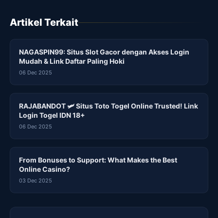
Artikel Terkait
NAGASPIN99: Situs Slot Gacor dengan Akses Login
Mudah & Link Daftar Paling Hoki
06 Dec 2025
RAJABANDOT 🛩️ Situs Toto Togel Online Trusted! Link
Login Togel IDN 18+
06 Dec 2025
From Bonuses to Support: What Makes the Best
Online Casino?
03 Dec 2025