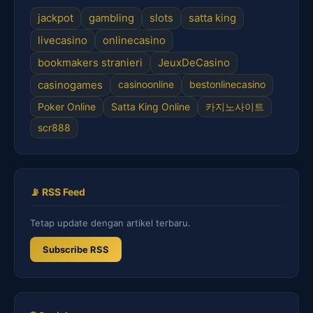
jackpot
gambling
slots
satta king
livecasino
onlinecasino
bookmakers stranieri
JeuxDeCasino
casinogames
casinoonline
bestonlinecasino
Poker Online
Satta King Online
카지노사이트
scr888
📡 RSS Feed
Tetap update dengan artikel terbaru.
Subscribe RSS