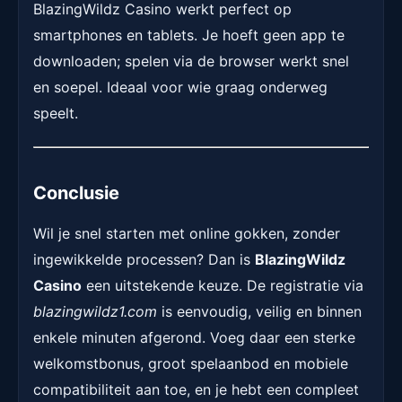
BlazingWildz Casino werkt perfect op
smartphones en tablets. Je hoeft geen app te
downloaden; spelen via de browser werkt snel
en soepel. Ideaal voor wie graag onderweg
speelt.
Conclusie
Wil je snel starten met online gokken, zonder
ingewikkelde processen? Dan is
BlazingWildz
Casino
een uitstekende keuze. De registratie via
blazingwildz1.com
is eenvoudig, veilig en binnen
enkele minuten afgerond. Voeg daar een sterke
welkomstbonus, groot spelaanbod en mobiele
compatibiliteit aan toe, en je hebt een compleet