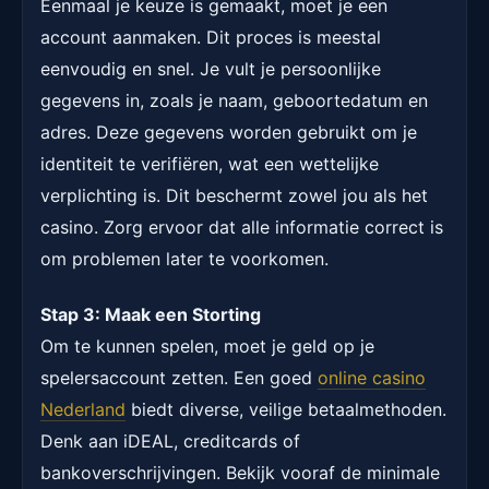
Eenmaal je keuze is gemaakt, moet je een
account aanmaken. Dit proces is meestal
eenvoudig en snel. Je vult je persoonlijke
gegevens in, zoals je naam, geboortedatum en
adres. Deze gegevens worden gebruikt om je
identiteit te verifiëren, wat een wettelijke
verplichting is. Dit beschermt zowel jou als het
casino. Zorg ervoor dat alle informatie correct is
om problemen later te voorkomen.
Stap 3: Maak een Storting
Om te kunnen spelen, moet je geld op je
spelersaccount zetten. Een goed
online casino
Nederland
biedt diverse, veilige betaalmethoden.
Denk aan iDEAL, creditcards of
bankoverschrijvingen. Bekijk vooraf de minimale