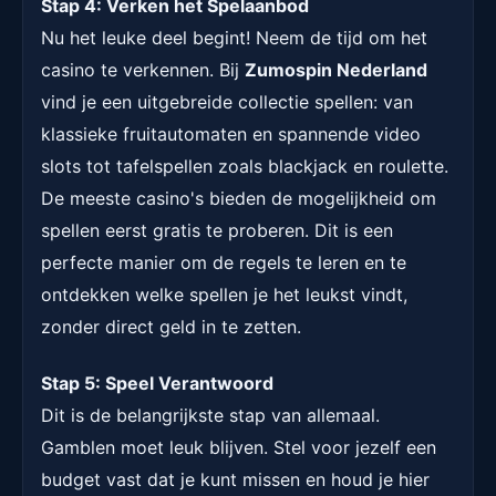
Stap 4: Verken het Spelaanbod
Nu het leuke deel begint! Neem de tijd om het
casino te verkennen. Bij
Zumospin Nederland
vind je een uitgebreide collectie spellen: van
klassieke fruitautomaten en spannende video
slots tot tafelspellen zoals blackjack en roulette.
De meeste casino's bieden de mogelijkheid om
spellen eerst gratis te proberen. Dit is een
perfecte manier om de regels te leren en te
ontdekken welke spellen je het leukst vindt,
zonder direct geld in te zetten.
Stap 5: Speel Verantwoord
Dit is de belangrijkste stap van allemaal.
Gamblen moet leuk blijven. Stel voor jezelf een
budget vast dat je kunt missen en houd je hier