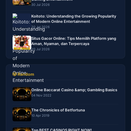
30 Jul 2026
Koitoto: Understanding the Growing Popularity
of Modern Online Entertainment
20 Jul 2026
Situs Gacor Online: Tips Memilih Platform yang
Aman, Nyaman, dan Terpercaya
20 Jul 2026
🎲 Random
Online Baccarat Casino &amp; Gambling Basics
04 Nov 2022
The Chronicles of Betfortuna
10 Apr 2019
Top BEST CASINOS RIGHT NOW!