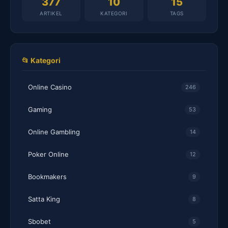
377
10
15
ARTIKEL
KATEGORI
TAGS
📂 Kategori
Online Casino
246
Gaming
53
Online Gambling
14
Poker Online
12
Bookmakers
9
Satta King
8
Sbobet
5