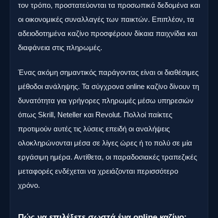
τον τρόπο, προστατεύονται τα προσωπικά δεδομένα και
οι οικονομικές συναλλαγές των παικτών. Επιπλέον, τα
αδειοδοτημένα καζίνο προσφέρουν δίκαια παιχνίδια και
διαφάνεια στις πληρωμές.
Ένας ακόμη σημαντικός παράγοντας είναι οι διαθέσιμες
μέθοδοι ανάληψης. Τα σύγχρονα online καζίνο δίνουν τη
δυνατότητα για γρήγορες πληρωμές μέσω υπηρεσιών
όπως Skrill, Neteller και Revolut. Πολλοί παίκτες
προτιμούν αυτές τις λύσεις επειδή οι αναλήψεις
ολοκληρώνονται μέσα σε λίγες ώρες ή το πολύ σε μία
εργάσιμη ημέρα. Αντίθετα, οι παραδοσιακές τραπεζικές
μεταφορές ενδέχεται να χρειάζονται περισσότερο
χρόνο.
Πώς να επιλέξετε σωστά ένα online καζίνο;