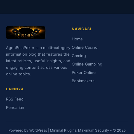
NAVIGASI
Home
Online Casino
AgenBolaPoker is a multi-category
information blog that features the
Gaming
latest articles, useful insights, and
Online Gambling
engaging content across various
Poker Online
online topics.
Bookmakers
LAINNYA
RSS Feed
Pencarian
Powered by WordPress | Minimal Plugins, Maximum Security - © 2025