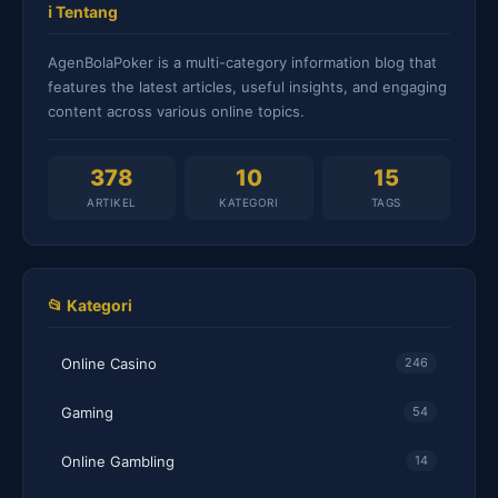
ℹ️ Tentang
AgenBolaPoker is a multi-category information blog that
features the latest articles, useful insights, and engaging
content across various online topics.
378
10
15
ARTIKEL
KATEGORI
TAGS
📂 Kategori
Online Casino
246
Gaming
54
Online Gambling
14