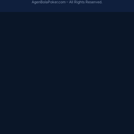
AgenBolaPoker.com – All Rights Reserved.