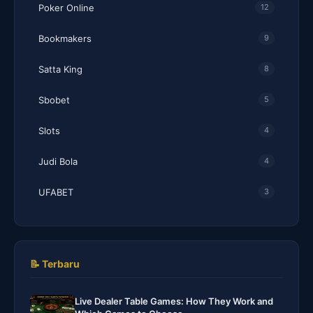
Poker Online
12
Bookmakers
9
Satta King
8
Sbobet
5
Slots
4
Judi Bola
4
UFABET
3
📝 Terbaru
Live Dealer Table Games: How They Work and