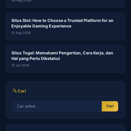
06 Aug 2026
Situs Slot: How to Choose a Trusted Platform for an
Enjoyable Gaming Experience
01 Aug 2026
Situs Togel: Memahami Pengertian, Cara Kerja, dan
Hal yang Perlu Diketahui
31 Jul 2026
🔍 Cari
Cari