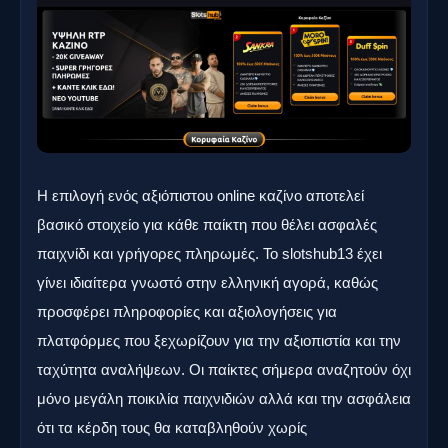
Η επιλογή ενός αξιόπιστου online καζίνο αποτελεί
βασικό στοιχείο για κάθε παίκτη που θέλει ασφαλές
παιχνίδι και γρήγορες πληρωμές. Το slotshub13 έχει
γίνει ιδιαίτερα γνωστό στην ελληνική αγορά, καθώς
προσφέρει πληροφορίες και αξιολογήσεις για
πλατφόρμες που ξεχωρίζουν για την αξιοπιστία και την
ταχύτητα αναλήψεων. Οι παίκτες σήμερα αναζητούν όχι
μόνο μεγάλη ποικιλία παιχνιδιών αλλά και την ασφάλεια
ότι τα κέρδη τους θα καταβληθούν χωρίς