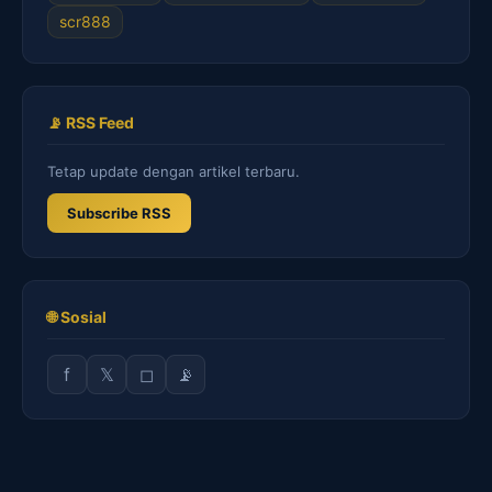
scr888
📡 RSS Feed
Tetap update dengan artikel terbaru.
Subscribe RSS
🌐 Sosial
f
𝕏
◻
📡