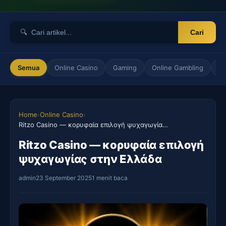
Cari
Semua
Online Casino
Gaming
Online Gambling
Po
Home
›
Online Casino
›
Ritzo Casino — κορυφαία επιλογή ψυχαγωγίας στην Ελλάδα
Ritzo Casino — κορυφαία επιλογή
ψυχαγωγίας στην Ελλάδα
admin
23 September 2025
1 menit baca