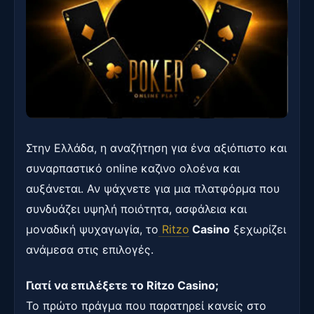
Στην Ελλάδα, η αναζήτηση για ένα αξιόπιστο και
συναρπαστικό online καζινο ολοένα και
αυξάνεται. Αν ψάχνετε για μια πλατφόρμα που
συνδυάζει υψηλή ποιότητα, ασφάλεια και
μοναδική ψυχαγωγία, το
Ritzo
Casino
ξεχωρίζει
ανάμεσα στις επιλογές.
Γιατί να επιλέξετε το Ritzo Casino;
Το πρώτο πράγμα που παρατηρεί κανείς στο