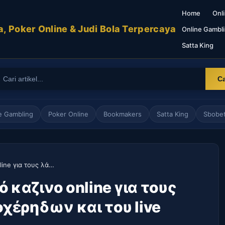
Home
Onl
, Poker Online & Judi Bola Terpercaya
Online Gambl
Satta King
Ca
e Gambling
Poker Online
Bookmakers
Satta King
Sbobe
Corsaza, το ιδανικό καζινο online για τους λάτρεις των κουλοχέρηδων και του live casino
ό καζινο online για τους
χέρηδων και του live