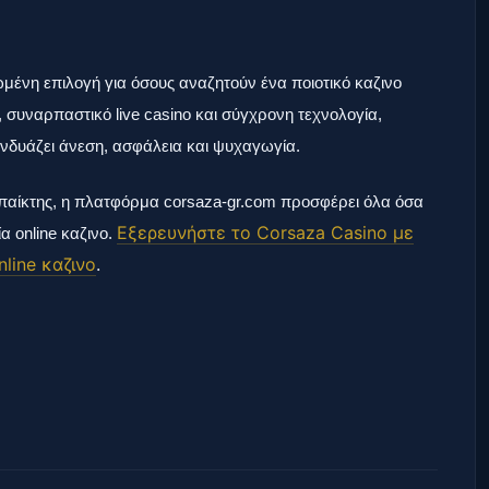
μένη επιλογή για όσους αναζητούν ένα ποιοτικό καζινο
 συναρπαστικό live casino και σύγχρονη τεχνολογία,
υνδυάζει άνεση, ασφάλεια και ψυχαγωγία.
ος παίκτης, η πλατφόρμα corsaza-gr.com προσφέρει όλα όσα
Εξερευνήστε το Corsaza Casino με
α online καζινο.
line καζινο
.