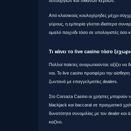
λειτουργιών και πιθανών κερδών.
Από κλασικούς κουλοχέρηδες μέχρι σύγχρ
γύρους, η εμπειρία γίνεται ιδιαίτερα συν
ομαλό παιχνίδι τόσο σε υπολογιστές όσο κ
Τι κάνει το live casino τόσο ξεχωρ
Πολλοί παίκτες αναρωτιούνται: αξίζει να δ
ναι. Το live casino προσφέρει την αίσθησ
ζωντανά με επαγγελματίες dealers.
Στο Corsaza Casino οι χρήστες μπορούν 
blackjack και baccarat σε πραγματικό χρό
δυνατότητα συνομιλίας με τον dealer και
καζίνο.