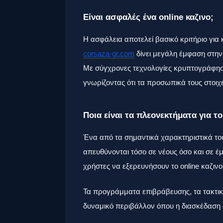
Είναι ασφαλές ένα online καζινο;
Η ασφάλεια αποτελεί βασικό κριτήριο για 
corsaza-gr.com
δίνει μεγάλη έμφαση στην
Με σύγχρονες τεχνολογίες κρυπτογράφηση
γνωρίζοντας ότι τα προσωπικά τους στοιχ
Ποια είναι τα πλεονεκτήματα για τ
Ένα από τα σημαντικά χαρακτηριστικά του
απευθύνονται τόσο σε νέους όσο και σε έ
χρήστες να εξερευνήσουν το online καζινο 
Τα προγράμματα επιβράβευσης, τα τακτικ
δυναμικό περιβάλλον όπου η διασκέδαση 