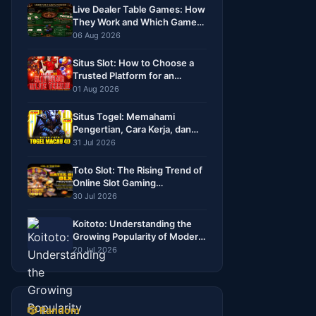
Live Dealer Table Games: How
They Work and Which Games
to Choose
06 Aug 2026
Situs Slot: How to Choose a
Trusted Platform for an
Enjoyable Gaming Experience
01 Aug 2026
Situs Togel: Memahami
Pengertian, Cara Kerja, dan
Hal yang Perlu Diketahui
31 Jul 2026
Toto Slot: The Rising Trend of
Online Slot Gaming
Entertainment
30 Jul 2026
Koitoto: Understanding the
Growing Popularity of Modern
Online Entertainment
20 Jul 2026
🎲 Random