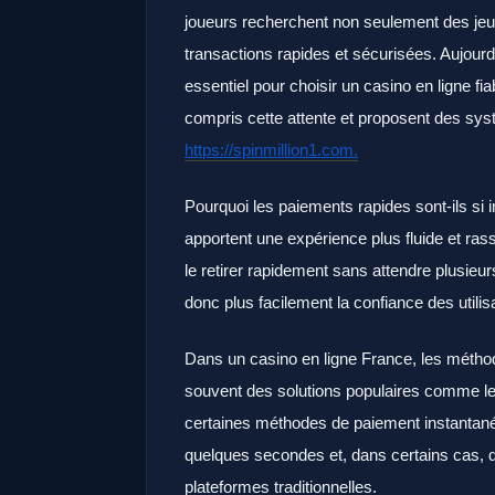
joueurs recherchent non seulement des jeux
transactions rapides et sécurisées. Aujourd
essentiel pour choisir un casino en ligne 
compris cette attente et proposent des syst
https://spinmillion1.com.
Pourquoi les paiements rapides sont-ils si 
apportent une expérience plus fluide et ras
le retirer rapidement sans attendre plusieur
donc plus facilement la confiance des utilis
Dans un casino en ligne France, les méthode
souvent des solutions populaires comme les
certaines méthodes de paiement instantané
quelques secondes et, dans certains cas, 
plateformes traditionnelles.