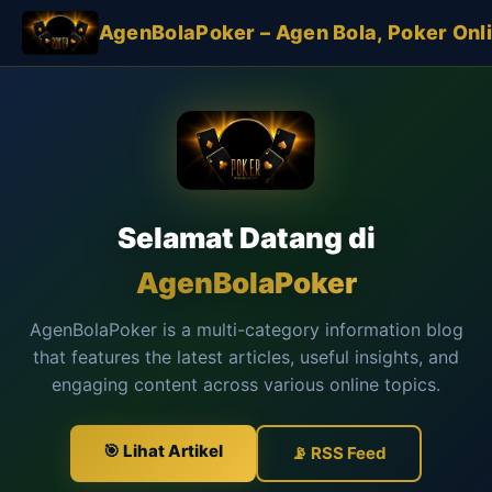
AgenBolaPoker – Agen Bola, Poker Onli
Selamat Datang di
AgenBolaPoker
AgenBolaPoker is a multi-category information blog
that features the latest articles, useful insights, and
engaging content across various online topics.
🎯 Lihat Artikel
📡 RSS Feed