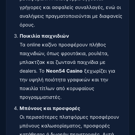
γρήγορες και ασφαλείς συναλλαγές, ενώ οι
αναλήψεις πραγματοποιούνται με διαφανείς
όρους.
Ποικιλία παιχνιδιών
Τα online καζίνο προσφέρουν πλήθος
παιχνιδιών, όπως φρουτάκια, ρουλέτα,
μπλακτζακ και ζωντανά παιχνίδια με
dealers. Το
Neon54 Casino
ξεχωρίζει για
την υψηλή ποιότητα γραφικών και την
ποικιλία τίτλων από κορυφαίους
προγραμματιστές.
Μπόνους και προσφορές
Οι περισσότερες πλατφόρμες προσφέρουν
μπόνους καλωσορίσματος, προσφορές
κατάθεσης ή δωρεάν περιστροφές. Αυτά