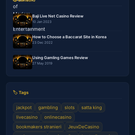
Baji Live Net Casino Review
10 Jan 2023
How to Choose a Baccarat Site in Korea
23 Dec 2022
Using Gamling Games Review
27 May 2019
🏷️ Tags
jackpot
gambling
slots
satta king
livecasino
onlinecasino
bookmakers stranieri
JeuxDeCasino