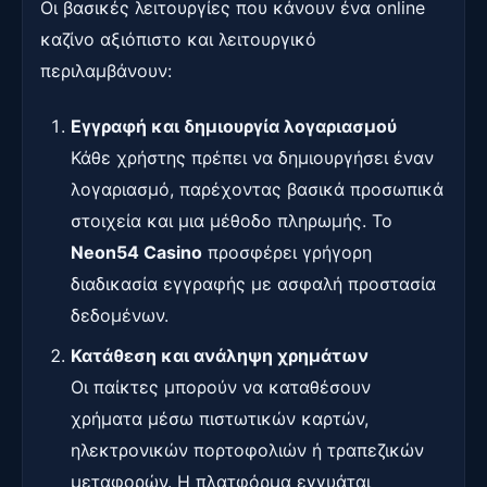
Οι βασικές λειτουργίες που κάνουν ένα online
καζίνο αξιόπιστο και λειτουργικό
περιλαμβάνουν:
Εγγραφή και δημιουργία λογαριασμού
Κάθε χρήστης πρέπει να δημιουργήσει έναν
λογαριασμό, παρέχοντας βασικά προσωπικά
στοιχεία και μια μέθοδο πληρωμής. Το
Neon54 Casino
προσφέρει γρήγορη
διαδικασία εγγραφής με ασφαλή προστασία
δεδομένων.
Κατάθεση και ανάληψη χρημάτων
Οι παίκτες μπορούν να καταθέσουν
χρήματα μέσω πιστωτικών καρτών,
ηλεκτρονικών πορτοφολιών ή τραπεζικών
μεταφορών. Η πλατφόρμα εγγυάται